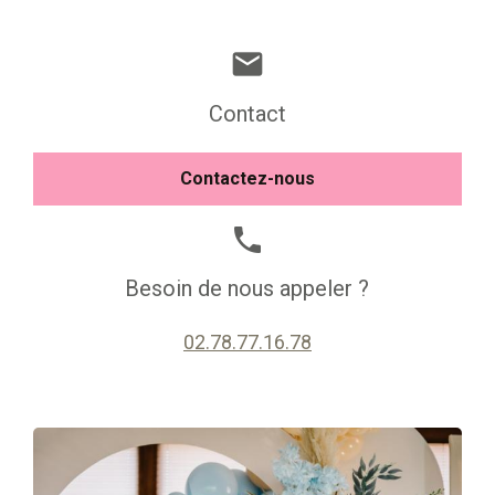
mail
Contact
Contactez-nous
phone
Besoin de nous appeler ?
02.78.77.16.78