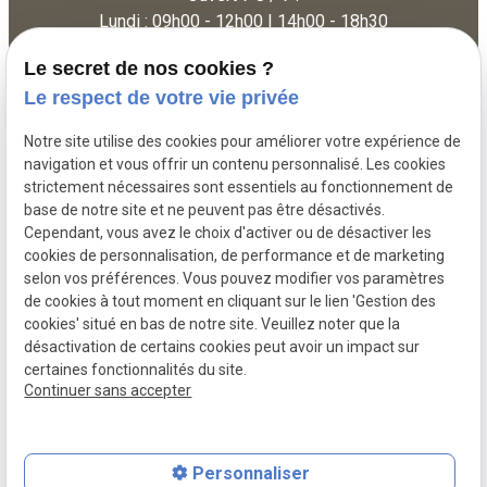
Lundi : 09h00 - 12h00 | 14h00 - 18h30
Mardi - Vendredi : 09h30 - 12h30 | 14h30 - 19h30
Le secret de nos cookies ?
Samedi : 09h30 - 12h30 | 14h30 - 19h00
Le respect de votre vie privée
Dimanche : 09h30 - 12h30
Notre site utilise des cookies pour améliorer votre expérience de
navigation et vous offrir un contenu personnalisé. Les cookies
strictement nécessaires sont essentiels au fonctionnement de
Siret :
50340431100014
base de notre site et ne peuvent pas être désactivés.
Cependant, vous avez le choix d'activer ou de désactiver les
Mentions légales
cookies de personnalisation, de performance et de marketing
selon vos préférences. Vous pouvez modifier vos paramètres
Politique de
Gestion
de cookies à tout moment en cliquant sur le lien 'Gestion des
confidentialité
des
cookies' situé en bas de notre site. Veuillez noter que la
cookies
désactivation de certains cookies peut avoir un impact sur
certaines fonctionnalités du site.
Plan du site
Continuer sans accepter
Personnaliser