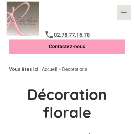
Panneau de gestion des cookies
menu
02.78.77.16.78
Contactez-nous
Vous êtes ici :
Accueil
> Décorations
Décoration
florale