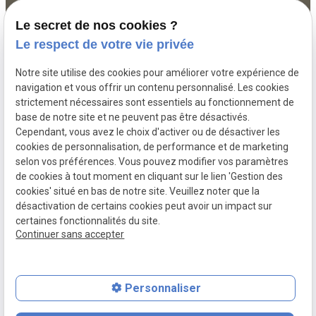
Mardi - Vendredi : 09h30 - 12h30 | 14h30 - 19h30
Le secret de nos cookies ?
Samedi : 09h30 - 12h30 | 14h30 - 19h00
Le respect de votre vie privée
Dimanche : 09h30 - 12h30
Notre site utilise des cookies pour améliorer votre expérience de
navigation et vous offrir un contenu personnalisé. Les cookies
strictement nécessaires sont essentiels au fonctionnement de
Siret :
50340431100014
base de notre site et ne peuvent pas être désactivés.
Cependant, vous avez le choix d'activer ou de désactiver les
Mentions légales
cookies de personnalisation, de performance et de marketing
selon vos préférences. Vous pouvez modifier vos paramètres
Politique de
Gestion
de cookies à tout moment en cliquant sur le lien 'Gestion des
confidentialité
des
cookies' situé en bas de notre site. Veuillez noter que la
cookies
désactivation de certains cookies peut avoir un impact sur
certaines fonctionnalités du site.
Plan du site
Continuer sans accepter
Personnaliser
place
contact_page
phone