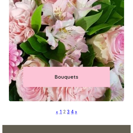
Bouquets
«
1
2
3
4
»