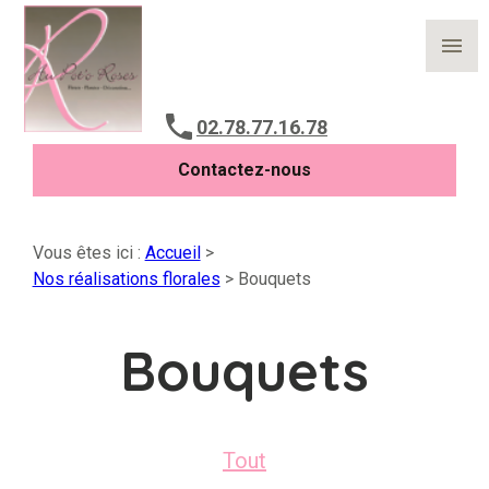
Panneau de gestion des cookies
menu
02.78.77.16.78
Contactez-nous
Vous êtes ici :
Accueil
>
Nos réalisations florales
>
Bouquets
Bouquets
Tout